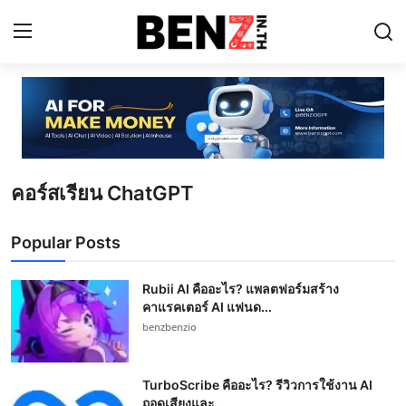
Home
Contact
คอร์สเรียน ChatGPT
AI Tools
ChatGPT Prompts
Popular Posts
ข่าว AI รอบโลก
Rubii AI คืออะไร? แพลตฟอร์มสร้าง
คาแรคเตอร์ AI แฟนด...
ThaiGPT Builder
benzbenzio
คอร์สเรียน ChatGPT
TurboScribe คืออะไร? รีวิวการใช้งาน AI
ถอดเสียงและ...