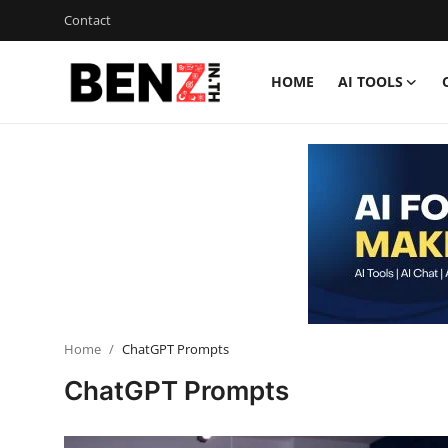
Contact
HOME
AI TOOLS
Home
Contact
AI Tools
ChatGPT Prompts
ข่าว AI รอบโลก
ThaiGPT Builder
Home
ChatGPT Prompts
ChatGPT Prompts
คอร์สเรียน ChatGPT