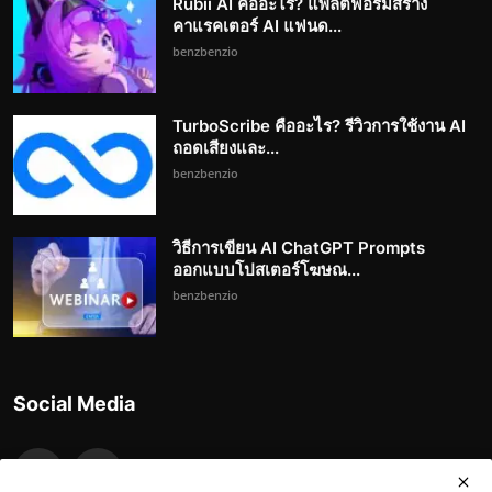
Rubii AI คืออะไร? แพลตฟอร์มสร้าง
คาแรคเตอร์ AI แฟนด...
benzbenzio
TurboScribe คืออะไร? รีวิวการใช้งาน AI
ถอดเสียงและ...
benzbenzio
วิธีการเขียน AI ChatGPT Prompts
ออกแบบโปสเตอร์โฆษณ...
benzbenzio
Social Media