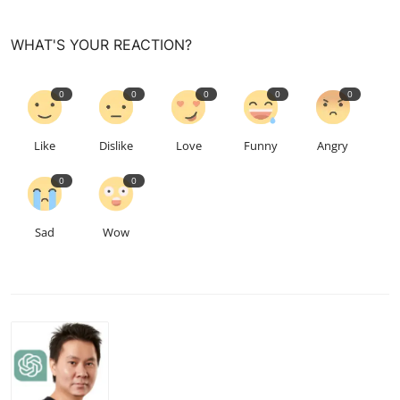
WHAT'S YOUR REACTION?
0
0
0
0
0
Like
Dislike
Love
Funny
Angry
0
0
Sad
Wow