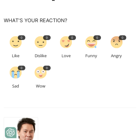
WHAT'S YOUR REACTION?
0
0
0
0
0
Like
Dislike
Love
Funny
Angry
0
0
Sad
Wow