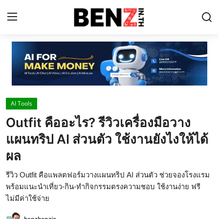
Home
Contact
AI Tools
AI Tools
Outfit คืออะไร? รีวิวเครื่องมือวาง
ChatGPT Prompts
แผนทริป AI ส่วนตัว ใช้งานยังไงให้ได้
ข่าว AI รอบโลก
ผล
ThaiGPT Builder
รีวิว Outfit คือแพลตฟอร์มวางแผนทริป AI ส่วนตัว ช่วยจองโรงแรม
พร้อมแนะนำเที่ยว-กิน-ทำกิจกรรมตรงความชอบ ใช้งานง่าย ฟรี
คอร์สเรียน ChatGPT
ไม่มีค่าใช้จ่าย
benzbenzio