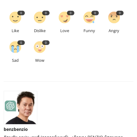
0
0
0
0
0
Like
Dislike
Love
Funny
Angry
0
0
Sad
Wow
benzbenzio