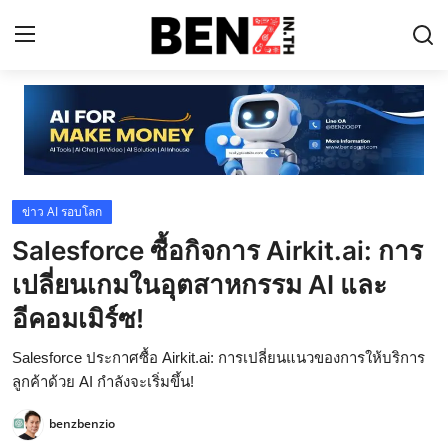
Home
Contact
ข่าว AI รอบโลก
AI Tools
Salesforce ซื้อกิจการ Airkit.ai: การ
ChatGPT Prompts
เปลี่ยนเกมในอุตสาหกรรม AI และ
ข่าว AI รอบโลก
อีคอมเมิร์ซ!
ThaiGPT Builder
Salesforce ประกาศซื้อ Airkit.ai: การเปลี่ยนแนวของการให้บริการ
ลูกค้าด้วย AI กำลังจะเริ่มขึ้น!
คอร์สเรียน ChatGPT
benzbenzio