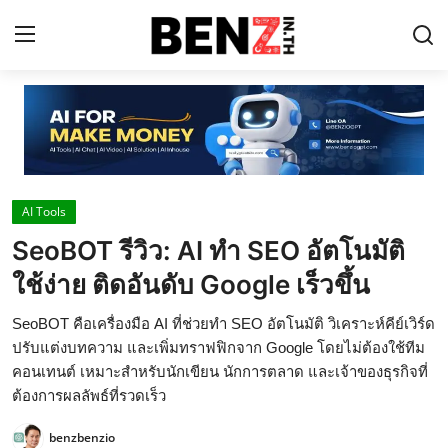
Home
Contact
AI Tools
AI Tools
SeoBOT รีวิว: AI ทำ SEO อัตโนมัติ
ChatGPT Prompts
ใช้ง่าย ติดอันดับ Google เร็วขึ้น
ข่าว AI รอบโลก
SeoBOT คือเครื่องมือ AI ที่ช่วยทำ SEO อัตโนมัติ วิเคราะห์คีย์เวิร์ด
ThaiGPT Builder
ปรับแต่งบทความ และเพิ่มทราฟฟิกจาก Google โดยไม่ต้องใช้ทีม
คอนเทนต์ เหมาะสำหรับนักเขียน นักการตลาด และเจ้าของธุรกิจที่
คอร์สเรียน ChatGPT
ต้องการผลลัพธ์ที่รวดเร็ว
benzbenzio