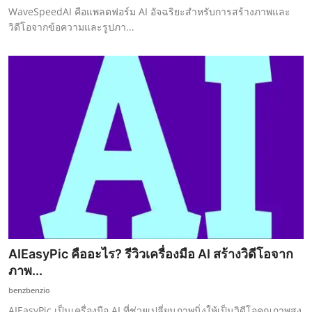
WaveSpeedAI คือแพลตฟอร์ม AI อัจฉริยะสำหรับการสร้างภาพและ
วิดีโอจากข้อความและรูปภา...
AIEasyPic คืออะไร? รีวิวเครื่องมือ AI สร้างวิดีโอจาก
ภาพ...
benzbenzio
AIEasyPic เป็นเครื่องมือ AI ที่ช่วยเปลี่ยนภาพนิ่งให้เป็นวิดีโอคุณภาพสูง