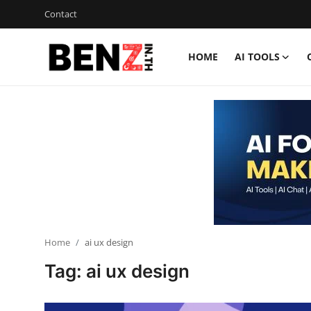
Contact
HOME
AI TOOLS
Home
Contact
AI Tools
ChatGPT Prompts
ข่าว AI รอบโลก
ThaiGPT Builder
Home
ai ux design
Tag: ai ux design
คอร์สเรียน ChatGPT