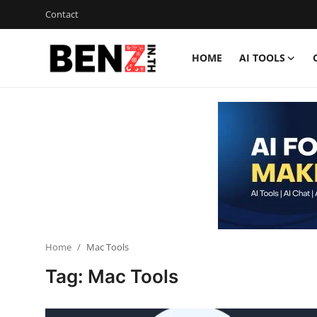
Contact
HOME
AI TOOLS
Home
Contact
AI Tools
ChatGPT Prompts
ข่าว AI รอบโลก
ThaiGPT Builder
Home
Mac Tools
Tag: Mac Tools
คอร์สเรียน ChatGPT