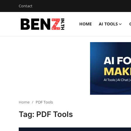
Contact
HOME
AI TOOLS
Home
Contact
AI Tools
ChatGPT Prompts
ข่าว AI รอบโลก
ThaiGPT Builder
Home
PDF Tools
Tag: PDF Tools
คอร์สเรียน ChatGPT