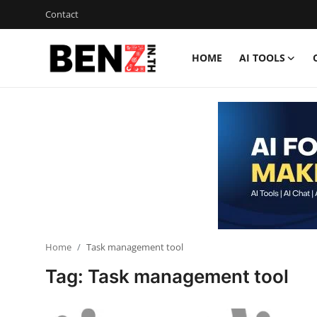
Contact
HOME
AI TOOLS
Home
Contact
AI Tools
ChatGPT Prompts
ข่าว AI รอบโลก
ThaiGPT Builder
Home
Task management tool
Tag: Task management tool
คอร์สเรียน ChatGPT