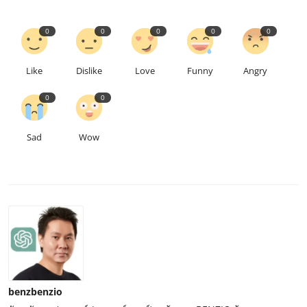
0
0
0
0
0
Like
Dislike
Love
Funny
Angry
0
0
Sad
Wow
benzbenzio