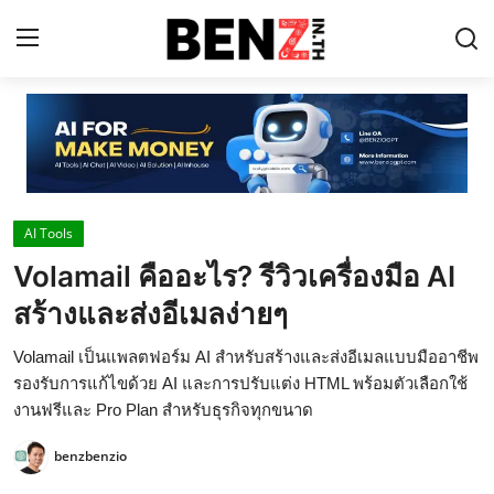
Home
Contact
AI Tools
AI Tools
Volamail คืออะไร? รีวิวเครื่องมือ AI
ChatGPT Prompts
สร้างและส่งอีเมลง่ายๆ
ข่าว AI รอบโลก
Volamail เป็นแพลตฟอร์ม AI สำหรับสร้างและส่งอีเมลแบบมืออาชีพ
ThaiGPT Builder
รองรับการแก้ไขด้วย AI และการปรับแต่ง HTML พร้อมตัวเลือกใช้
งานฟรีและ Pro Plan สำหรับธุรกิจทุกขนาด
คอร์สเรียน ChatGPT
benzbenzio