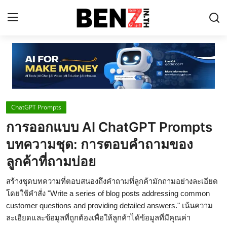
Home
Contact
ChatGPT Prompts
AI Tools
การออกแบบ AI ChatGPT Prompts
ChatGPT Prompts
บทความชุด: การตอบคำถามของ
ข่าว AI รอบโลก
ลูกค้าที่ถามบ่อย
ThaiGPT Builder
สร้างชุดบทความที่ตอบสนองถึงคำถามที่ลูกค้ามักถามอย่างละเอียด
โดยใช้คำสั่ง "Write a series of blog posts addressing common
คอร์สเรียน ChatGPT
customer questions and providing detailed answers." เน้นความ
ละเอียดและข้อมูลที่ถูกต้องเพื่อให้ลูกค้าได้ข้อมูลที่มีคุณค่า