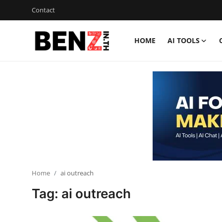
Contact
HOME
AI TOOLS
Home
Contact
AI Tools
ChatGPT Prompts
ข่าว AI รอบโลก
ThaiGPT Builder
Home
ai outreach
Tag: ai outreach
คอร์สเรียน ChatGPT