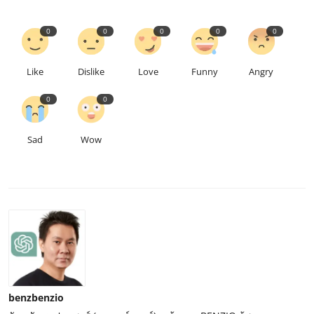
0
0
0
0
0
Like
Dislike
Love
Funny
Angry
0
0
Sad
Wow
benzbenzio