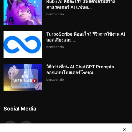
Rubii AI คืออะไร? แพลตฟอร์มสร้าง
คาแรคเตอร์ AI แฟนด...
benzbenzio
TurboScribe คืออะไร? รีวิวการใช้งาน AI
ถอดเสียงและ...
benzbenzio
วิธีการเขียน AI ChatGPT Prompts
ออกแบบโปสเตอร์โฆษณ...
benzbenzio
Social Media