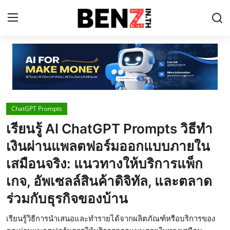
Home
Contact
ChatGPT Prompts
AI Tools
เรียนรู้ AI ChatGPT Prompts วิธีทำ
ChatGPT Prompts
เงินผ่านแพลตฟอร์มออกแบบภายใน
ข่าว AI รอบโลก
เสมือนจริง: แนวทางให้บริการแพ็ก
เกจ, อัพเซลล์สินค้าดิจิทัล, และตลาด
ThaiGPT Builder
ร่วมกับธุรกิจของบ้าน
คอร์สเรียน ChatGPT
เรียนรู้วิธีการนำเสนอและทำรายได้จากผลิตภัณฑ์หรือบริการของ