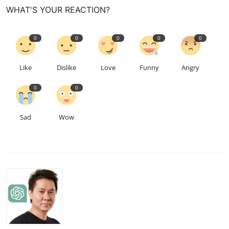
WHAT'S YOUR REACTION?
0
0
0
0
0
Like
Dislike
Love
Funny
Angry
0
0
Sad
Wow