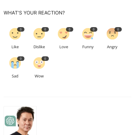
WHAT'S YOUR REACTION?
0
0
0
0
0
Like
Dislike
Love
Funny
Angry
0
0
Sad
Wow