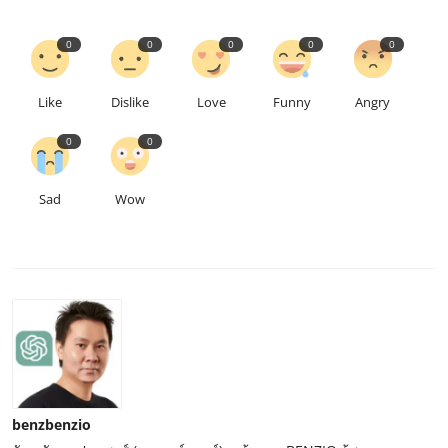
0
0
0
0
0
Like
Dislike
Love
Funny
Angry
0
0
Sad
Wow
benzbenzio