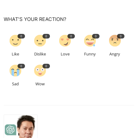
WHAT'S YOUR REACTION?
0
0
0
0
0
Like
Dislike
Love
Funny
Angry
0
0
Sad
Wow