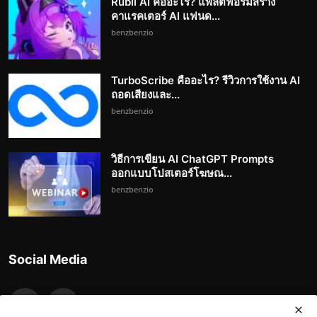
Rubii AI คืออะไร? แพลตฟอร์มสร้าง
คาแรคเตอร์ AI แฟนด...
benzbenzio
TurboScribe คืออะไร? รีวิวการใช้งาน AI
ถอดเสียงและ...
benzbenzio
วิธีการเขียน AI ChatGPT Prompts
ออกแบบโปสเตอร์โฆษณ...
benzbenzio
Social Media