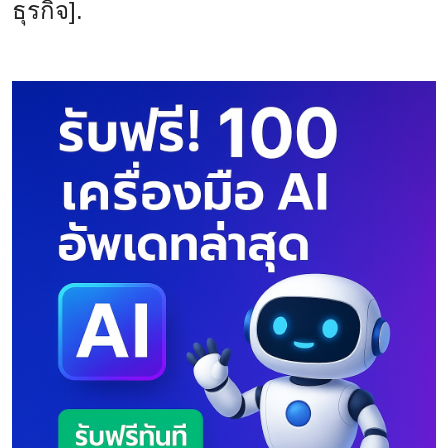
ธุรกิจ].