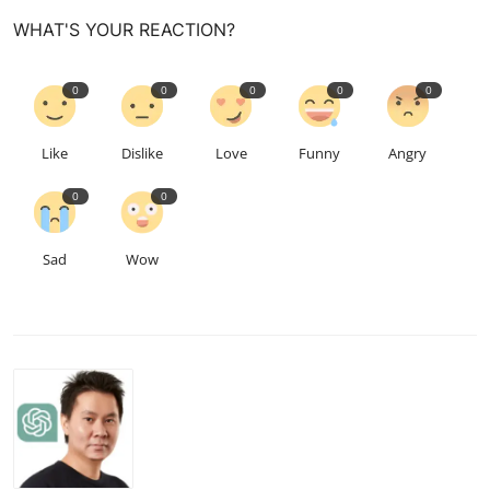
WHAT'S YOUR REACTION?
0
0
0
0
0
Like
Dislike
Love
Funny
Angry
0
0
Sad
Wow