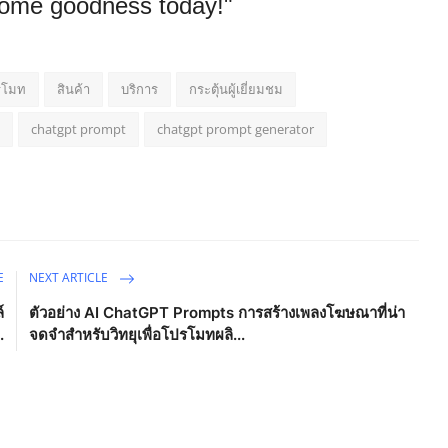
esome goodness today!"
รโมท
สินค้า
บริการ
กระตุ้นผู้เยี่ยมชม
chatgpt prompt
chatgpt prompt generator
E
NEXT ARTICLE
์
ตัวอย่าง AI ChatGPT Prompts การสร้างเพลงโฆษณาที่น่า
.
จดจำสำหรับวิทยุเพื่อโปรโมทผลิ...