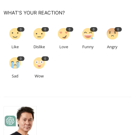
WHAT'S YOUR REACTION?
0
0
0
0
0
Like
Dislike
Love
Funny
Angry
0
0
Sad
Wow